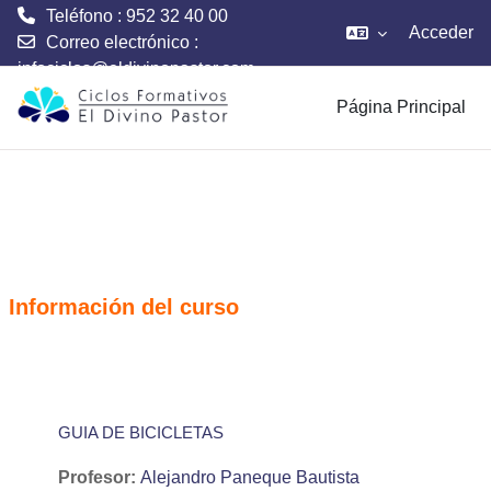
Teléfono : 952 32 40 00
Acceder
Correo electrónico :
infociclos@eldivinopastor.com
Salta al contenido principal
Página Principal
Información del curso
GUIA DE BICICLETAS
Profesor:
Alejandro Paneque Bautista