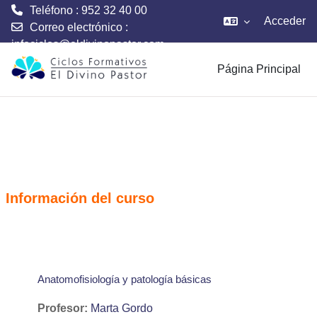
Teléfono : 952 32 40 00
Acceder
Correo electrónico :
infociclos@eldivinopastor.com
Salta al contenido principal
Página Principal
Información del curso
Anatomofisiología y patología básicas
Profesor:
Marta Gordo